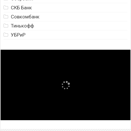
СКБ Банк
Совкомбанк
Тинькофф
УБРиР