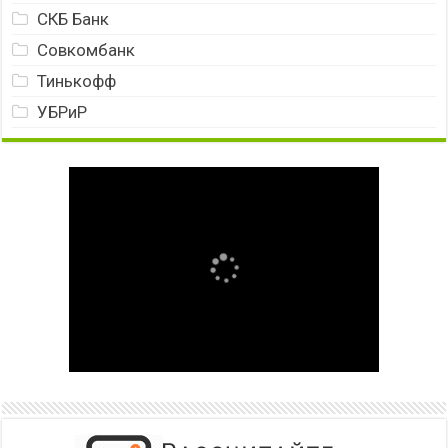
СКБ Банк
Совкомбанк
Тинькофф
УБРиР