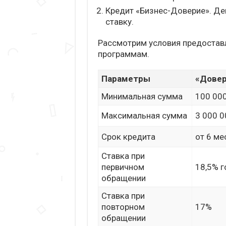
Кредит «Бизнес-Доверие». Д
ставку.
Рассмотрим условия предоставл
программам.
Параметры
«Дове
Минимальная сумма
100 00
Максимальная сумма
3 000 0
Срок кредита
от 6 ме
Cтавка при
первичном
18,5% 
обращении
Cтавка при
повторном
17%
обращении