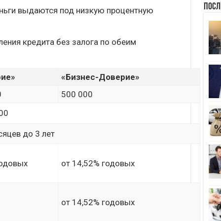
Посл
еньги выдаются под низкую процентную
ения кредита без залога по обеим
рие»
«Бизнес-Доверие»
0
500 000
00
сяцев до 3 лет
годовых
от 14,52% годовых
от 14,52% годовых