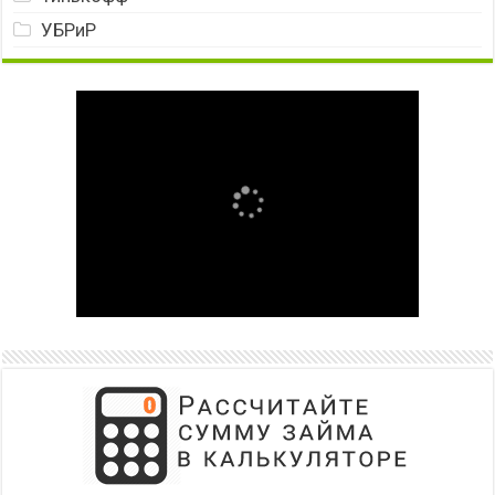
УБРиР