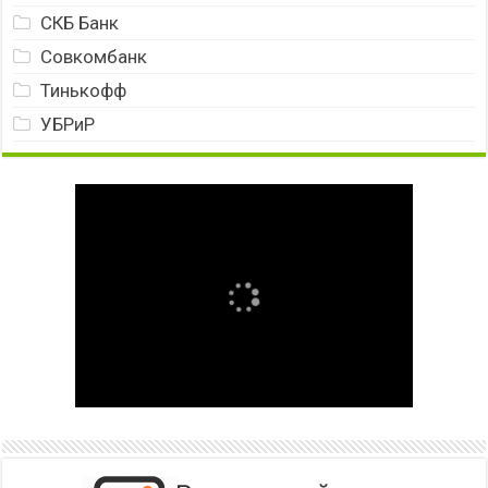
СКБ Банк
Совкомбанк
Тинькофф
УБРиР