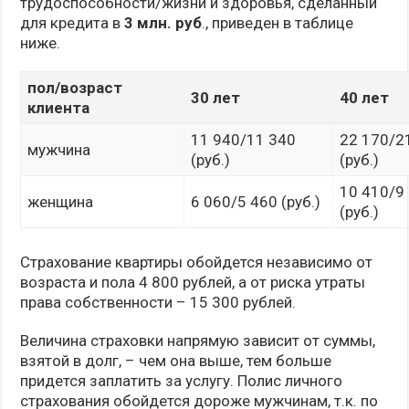
трудоспособности/жизни и здоровья, сделанный
для кредита в
3 млн. руб
., приведен в таблице
ниже.
пол/возраст
30 лет
40 лет
клиента
11 940/11 340
22 170/2
мужчина
(руб.)
(руб.)
10 410/9
женщина
6 060/5 460 (руб.)
(руб.)
Страхование квартиры обойдется независимо от
возраста и пола 4 800 рублей, а от риска утраты
права собственности – 15 300 рублей.
Величина страховки напрямую зависит от суммы,
взятой в долг, – чем она выше, тем больше
придется заплатить за услугу. Полис личного
страхования обойдется дороже мужчинам, т.к. по