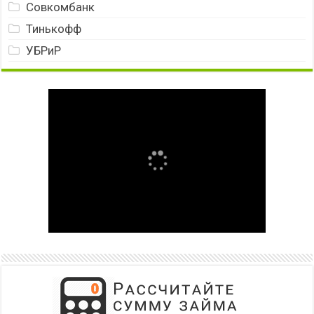
Совкомбанк
Тинькофф
УБРиР